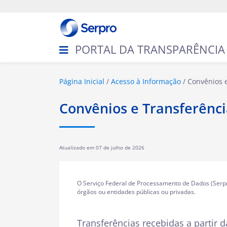
N
a
v
e
g
PORTAL DA TRANSPARÊNCIA
a
ç
ã
o
V
Página Inicial
Acesso à Informação
Convênios 
o
c
Convênios e Transferênci
ê
e
s
t
Atualizado em
07 de julho de 2026
á
a
q
u
O Serviço Federal de Processamento de Dados (Serpro
i
órgãos ou entidades públicas ou privadas.
:
Transferências recebidas a partir 