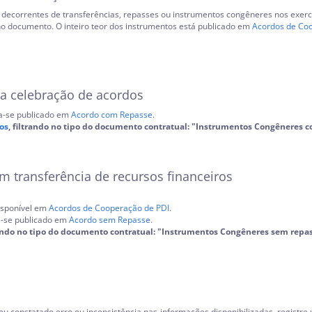
decorrentes de transferências, repasses ou instrumentos congêneres nos exercíc
no documento. O inteiro teor dos instrumentos está publicado em
Acordos de Co
 da celebração de acordos
ra-se publicado em
Acordo com Repasse
.
os
, filtrando no tipo do documento contratual: "Instrumentos Congêneres 
 transferência de recursos financeiros
isponível em
Acordos de Cooperação de PDI
.
ra-se publicado em
Acordo sem Repasse
.
trando no tipo do documento contratual: "Instrumentos Congêneres sem repa
 constatado erro ou inconsistência nas informações disponibilizadas, registre