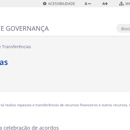
ACESSIBILIDADE
A
A
MA
 E GOVERNANÇA
B
u
B
s
u
s
c
e Transferências
c
a
a
A
as
v
a
n
ç
a
d
a
…
) realiza repasses e transferências de recursos financeiros e outros recursos,
da celebração de acordos