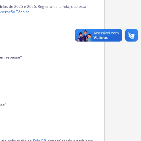
ios de 2025 e 2026. Registra-se, ainda, que esta
operação Técnica
.
com repasse"
sse"
 uma solicitação no
Fala.BR
, especificando o problema