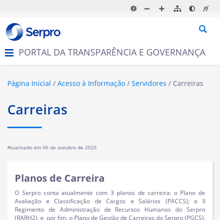
N
a
v
e
g
PORTAL DA TRANSPARÊNCIA E GOVERNANÇA
a
ç
ã
o
Página Inicial
Acesso à Informação
Servidores
Carreiras
Carreiras
Atualizado em
06 de outubro de 2025
Planos de Carreira
O Serpro conta atualmente com 3 planos de carreira: o Plano de
Avaliação e Classificação de Cargos e Salários (PACCS); o II
Regimento de Administração de Recursos Humanos do Serpro
(RARH2); e, por fim, o Plano de Gestão de Carreiras do Serpro (PGCS).