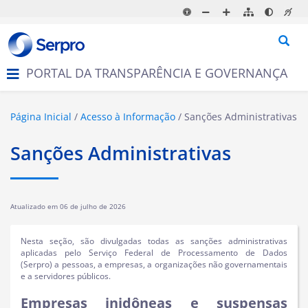
N
a
v
e
g
PORTAL DA TRANSPARÊNCIA E GOVERNANÇA
a
ç
ã
o
Página Inicial
Acesso à Informação
Sanções Administrativas
Sanções Administrativas
Atualizado em
06 de julho de 2026
Nesta seção, são divulgadas todas as sanções administrativas
aplicadas pelo
Serviço Federal de Processamento de Dados
(Serpro)
a pessoas, a empresas, a organizações não governamentais
e a servidores públicos.
Empresas inidôneas e suspensas