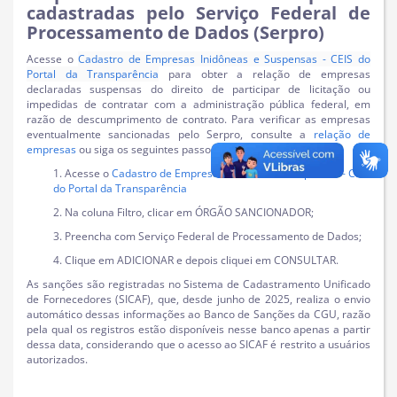
cadastradas pelo Serviço Federal de
Processamento de Dados (Serpro)
Acesse o
Cadastro de Empresas Inidôneas e Suspensas - CEIS do
Portal da Transparência
para obter a relação de empresas
declaradas suspensas do direito de participar de licitação ou
impedidas de contratar com a administração pública federal, em
razão de descumprimento de contrato. Para verificar as empresas
eventualmente sancionadas pelo Serpro, consulte a
relação de
empresas
ou siga os seguintes passos para obter a listagem:
1. Acesse o
Cadastro de Empresas Inidôneas e Suspensas - CEIS
do Portal da Transparência
2. Na coluna Filtro, clicar em ÓRGÃO SANCIONADOR;
3. Preencha com Serviço Federal de Processamento de Dados;
4. Clique em ADICIONAR e depois cliquei em CONSULTAR.
As sanções são registradas no Sistema de Cadastramento Unificado
de Fornecedores (SICAF), que, desde junho de 2025, realiza o envio
automático dessas informações ao Banco de Sanções da CGU, razão
pela qual os registros estão disponíveis nesse banco apenas a partir
dessa data, considerando que o acesso ao SICAF é restrito a usuários
autorizados.