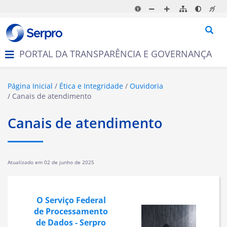
N
a
v
e
g
PORTAL DA TRANSPARÊNCIA E GOVERNANÇA
a
ç
ã
o
Página Inicial
Ética e Integridade
Ouvidoria
Canais de atendimento
Canais de atendimento
Atualizado em
02 de junho de 2025
O Serviço Federal
de Processamento
de Dados - Serpro