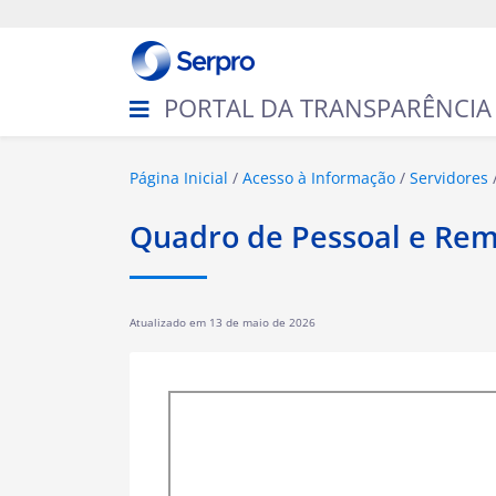
N
a
v
e
g
PORTAL DA TRANSPARÊNCIA
a
ç
ã
o
V
Página Inicial
Acesso à Informação
Servidores
o
c
Quadro de Pessoal e Re
ê
e
s
t
Atualizado em
13 de maio de 2026
á
a
q
u
i
: