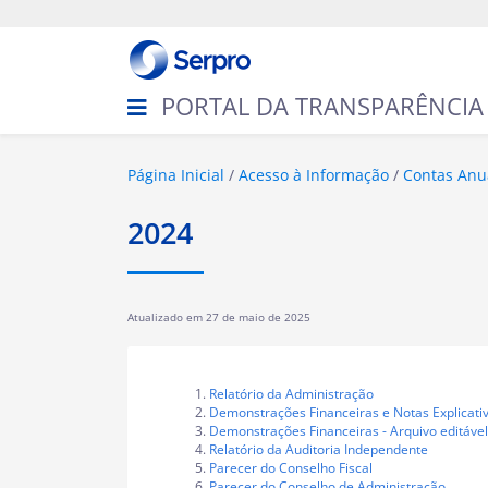
N
a
v
e
g
PORTAL DA TRANSPARÊNCIA
a
ç
ã
o
V
Página Inicial
Acesso à Informação
Contas Anu
o
c
2024
ê
e
s
t
Atualizado em
27 de maio de 2025
á
a
q
u
Relatório da Administração
i
Demonstrações Financeiras e Notas Explicati
Demonstrações Financeiras - Arquivo editável
:
Relatório da Auditoria Independente
Parecer do Conselho Fiscal
Parecer do Conselho de Administração