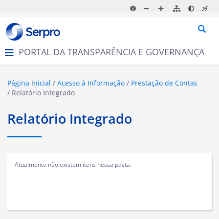
N
a
v
e
g
PORTAL DA TRANSPARÊNCIA E GOVERNANÇA
a
ç
ã
o
Página Inicial
Acesso à Informação
Prestação de Contas
Relatório Integrado
Relatório Integrado
Atualmente não existem itens nessa pasta.