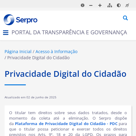
N
a
v
e
g
PORTAL DA TRANSPARÊNCIA E GOVERNANÇA
a
ç
ã
o
Página Inicial
Acesso à Informação
Privacidade Digital do Cidadão
Privacidade Digital do Cidadão
Atualizado em
02 de junho de 2025
O
titular tem direitos sobre seus dados tratados, desde o
momento da coleta até a eliminação.
O Serpro dispõe
da
Plataforma de Privacidade Digital do Cidadão - PDC
para
que o titular possa peticionar e exercer todos os direitos
previstos nos Arts. 9º, 18 e 20 da LGPD. Os prazos para