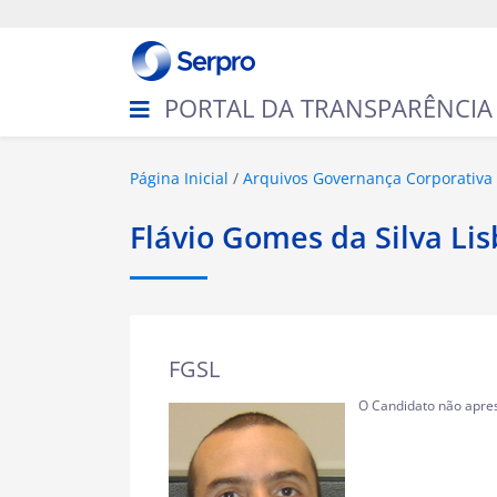
N
a
v
e
g
PORTAL DA TRANSPARÊNCIA
a
ç
ã
o
V
Página Inicial
Arquivos Governança Corporativa
o
c
Flávio Gomes da Silva Li
ê
e
s
t
á
a
FGSL
q
u
O Candidato não apres
i
: