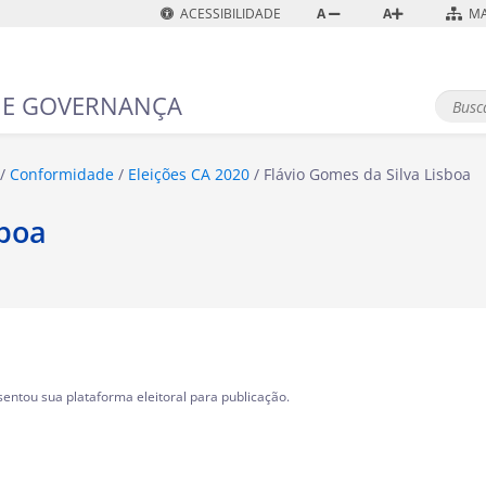
ACESSIBILIDADE
A
A
MA
 E GOVERNANÇA
B
u
B
s
u
s
c
Conformidade
Eleições CA 2020
Flávio Gomes da Silva Lisboa
c
a
a
A
sboa
v
a
n
ç
a
d
a
…
entou sua plataforma eleitoral para publicação.