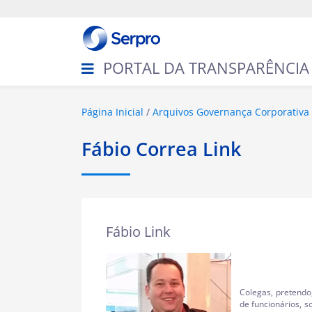
N
a
v
e
g
PORTAL DA TRANSPARÊNCIA
a
ç
ã
o
V
Página Inicial
Arquivos Governança Corporativa
o
c
Fábio Correa Link
ê
e
s
t
á
a
Fábio Link
q
u
i
:
Colegas, pretendo
de funcionários, s