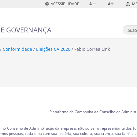
ACESSIBILIDADE
A
A
MA
 E GOVERNANÇA
B
u
B
s
u
s
c
Conformidade
Eleições CA 2020
Fábio Correa Link
c
a
a
A
v
a
n
ç
a
d
a
…
Plataforma de Campanha ao Conselho de Administ
, no Conselho de Administração da empresa, não só ser o representante dos f
omos pessoas, cada uma com sua história, sua cultura, sua crença, sua família 