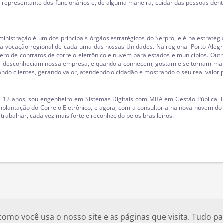
o representante dos funcionários e, de alguma maneira, cuidar das pessoas dent
inistração é um dos principais órgãos estratégicos do Serpro, e é na estratég
s a vocação regional de cada uma das nossas Unidades. Na regional Porto Aleg
ro de contratos de correio eletrônico e nuvem para estados e municípios. Out
 desconheciam nossa empresa, e quando a conhecem, gostam e se tornam mais 
cando clientes, gerando valor, atendendo o cidadão e mostrando o seu real valor 
 há 12 anos, sou engenheiro em Sistemas Digitais com MBA em Gestão Pública.
plantação do Correio Eletrônico, e agora, com a consultoria na nova nuvem do 
trabalhar, cada vez mais forte e reconhecido pelos brasileiros.
o você usa o nosso site e as páginas que visita. Tudo par