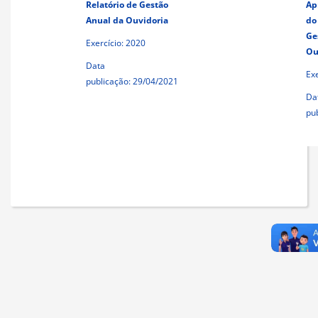
Relatório de Gestão
Ap
Anual da Ouvidoria
d
Ge
Exercício: 2020
Ou
Data
Exe
publicação:
29/04/2021
Da
pu