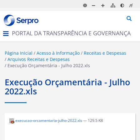
N
a
v
e
g
PORTAL DA TRANSPARÊNCIA E GOVERNANÇA
a
ç
ã
o
Página Inicial
Acesso à Informação
Receitas e Despesas
Arquivos Receitas e Despesas
Execução Orçamentária - Julho 2022.xls
Execução Orçamentária - Julho
2022.xls
execucao-orcamentaria-julho-2022.xls
— 129.5 KB