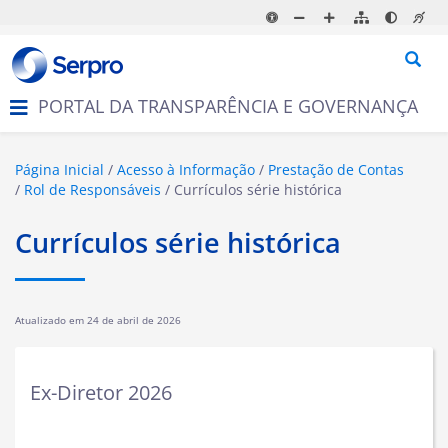
N
a
v
e
g
PORTAL DA TRANSPARÊNCIA E GOVERNANÇA
a
ç
ã
o
Página Inicial
Acesso à Informação
Prestação de Contas
Rol de Responsáveis
Currículos série histórica
Currículos série histórica
Atualizado em
24 de abril de 2026
Ex-Diretor 2026