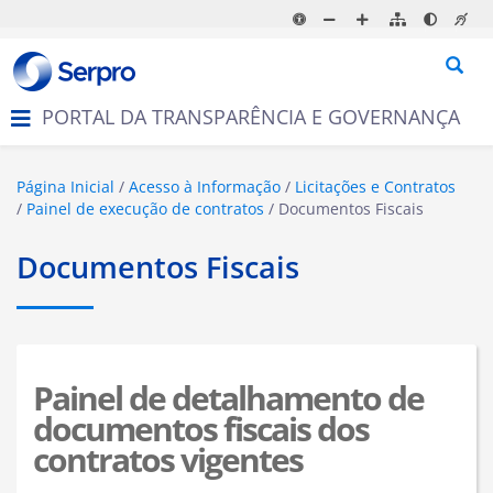
N
a
v
e
g
PORTAL DA TRANSPARÊNCIA E GOVERNANÇA
a
ç
ã
o
Página Inicial
Acesso à Informação
Licitações e Contratos
Painel de execução de contratos
Documentos Fiscais
Documentos Fiscais
Painel de detalhamento de
documentos fiscais dos
contratos vigentes